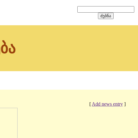
ბა
[
Add news entry
]